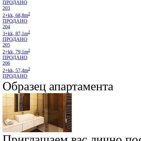
ПРОДАНО
203
2
2+kk, 68,8m
ПРОДАНО
204
2
3+kk, 87,1m
ПРОДАНО
205
2
2+kk, 79,1m
ПРОДАНО
206
2
2+kk, 57,4m
ПРОДАНО
Образец апартамента
Приглашаем вас лично по