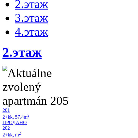
2.этаж
3.этаж
4.этаж
2.этаж
201
2
2+kk, 57,4m
ПРОДАНО
202
2
2+kk, m