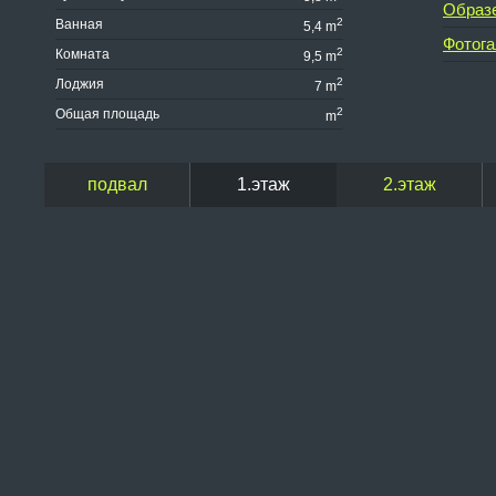
Образ
2
Ванная
5,4 m
Фотога
2
Комната
9,5 m
2
Лоджия
7 m
2
Общая площадь
m
подвал
1.этаж
2.этаж