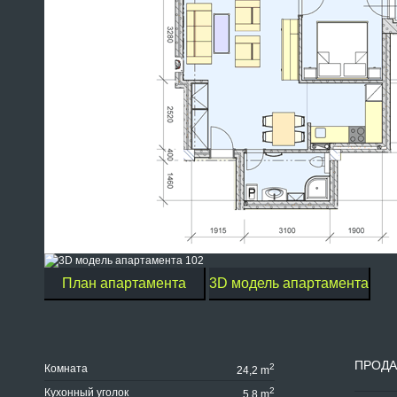
План апартамента
3D модель апартамента
ПРОД
2
Комната
24,2 m
2
Кухонный уголок
5,8 m